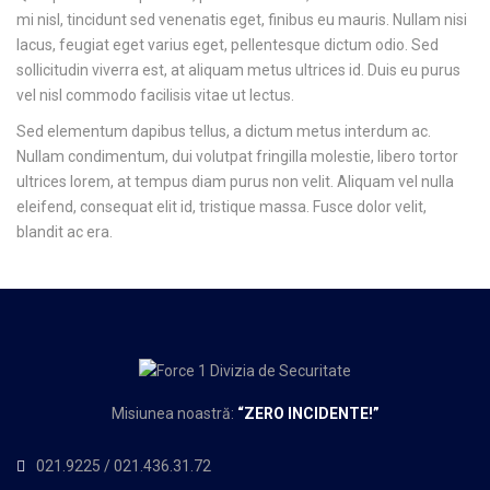
mi nisl, tincidunt sed venenatis eget, finibus eu mauris. Nullam nisi
lacus, feugiat eget varius eget, pellentesque dictum odio. Sed
sollicitudin viverra est, at aliquam metus ultrices id. Duis eu purus
vel nisl commodo facilisis vitae ut lectus.
Sed elementum dapibus tellus, a dictum metus interdum ac.
Nullam condimentum, dui volutpat fringilla molestie, libero tortor
ultrices lorem, at tempus diam purus non velit. Aliquam vel nulla
eleifend, consequat elit id, tristique massa. Fusce dolor velit,
blandit ac era.
Misiunea noastră:
“
ZERO INCIDENTE!”
021.9225
/
021.436.31.72