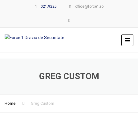
021.9225
office@force1.ro
GREG CUSTOM
Home
Greg Custom